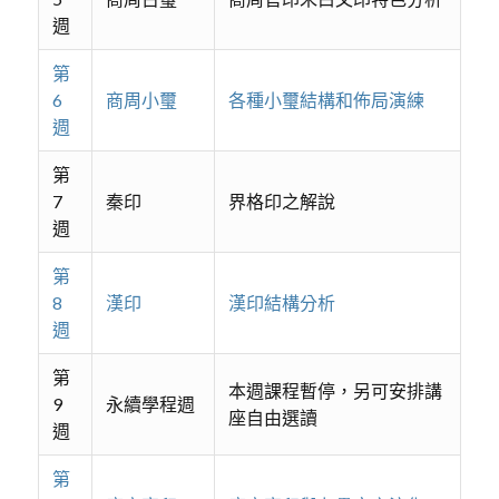
週
第
6
商周小璽
各種小璽結構和佈局演練
週
第
7
秦印
界格印之解說
週
第
8
漢印
漢印結構分析
週
第
本週課程暫停，另可安排講
9
永續學程週
座自由選讀
週
第