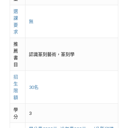
選
課
無
要
求
推
薦
認識篆刻藝術，篆刻學
書
目
招
生
30名
限
額
學
3
分