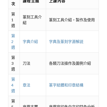
課程主題
上課內容
次
第
篆刻工具介
1
篆刻工具介紹，製作及使用
紹
週
第
2
字典介紹
字典及篆刻字源解説
週
第
3
刀法
各類刀法操作及圖例介紹
週
第
4
章法
篆字結體和印章結構
週
第
5
商周古璽
商周官印朱白文印特色分析