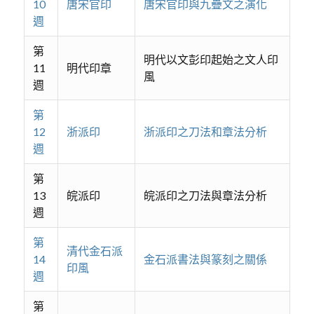
10
唐宋官印
唐宋官印與九疊文之演化
週
第
明代以文彭印起始之文人印
11
明代印章
風
週
第
12
浙派印
浙派印之刀法和章法分析
週
第
13
皖派印
皖派印之刀法與章法分析
週
第
清代金石派
14
金石派書法與篆刻之關係
印風
週
第