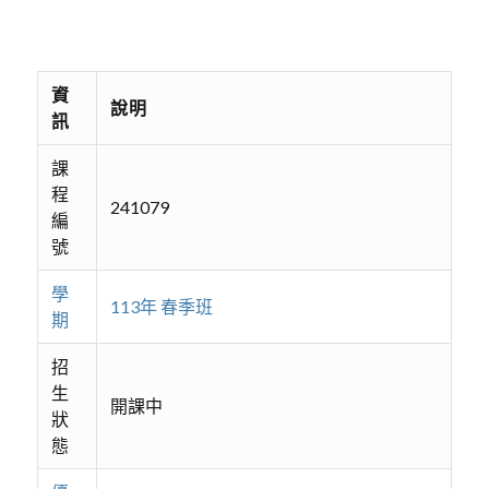
資
說明
訊
課
程
241079
編
號
學
113年 春季班
期
招
生
開課中
狀
態