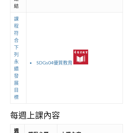
結
課
程
符
合
下
列
永
SDGs04優質教育
續
發
展
目
標
每週上課內容
週