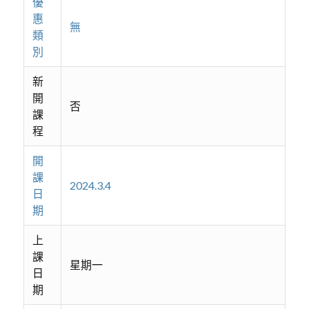
優
惠
無
類
別
新
開
否
課
程
開
課
2024.3.4
日
期
上
課
星期一
日
期