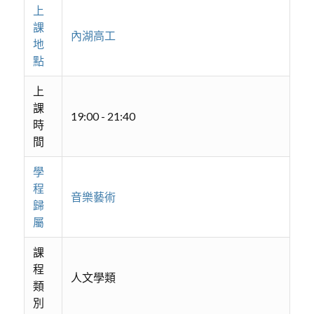
上
課
內湖高工
地
點
上
課
19:00 - 21:40
時
間
學
程
音樂藝術
歸
屬
課
程
人文學類
類
別