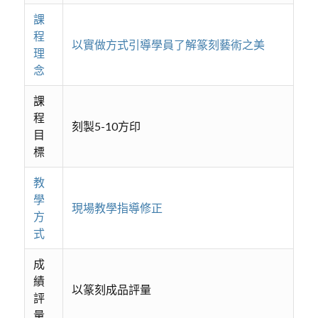
課
程
以實做方式引導學員了解篆刻藝術之美
理
念
課
程
刻製5-10方印
目
標
教
學
現場教學指導修正
方
式
成
績
以篆刻成品評量
評
量