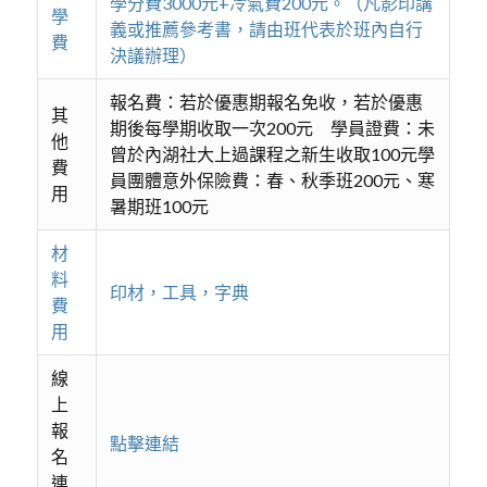
學分費3000元+冷氣費200元。（凡影印講
學
義或推薦參考書，請由班代表於班內自行
費
決議辦理）
報名費：若於優惠期報名免收，若於優惠
其
期後每學期收取一次200元 學員證費：未
他
曾於內湖社大上過課程之新生收取100元學
費
員團體意外保險費：春、秋季班200元、寒
用
暑期班100元
材
料
印材，工具，字典
費
用
線
上
報
點擊連結
名
連