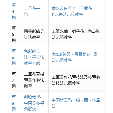
第
工筆花卉上
香水及白百合、玉簪花上
4
色
色…畫法示範教學
週
第
國畫彩繪分
工筆水仙、梔子花上色…畫
5
染法教學
法示範教學
週
第
色彩統染
木(山)芙蓉、百葉菊花…畫
6
法、平染法
法示範教學
週
教學介紹
第
工筆花草樹
工筆畫作花葉技法及枝葉皴
7
葉畫作皴法
法技法示範教學
週
臨習
第
創稿教學-
中國繪畫點、線、面、佈局
8
中國畫多視
法
週
角概念