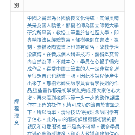
別
中國之書畫為吾國優良文化傳統，其深奧精
美是為國人驕傲。郁樹老師為國立師範大學
研究所畢業，教授工筆畫於各社區大學，即
專精技法且經驗豐富。郁樹老師在書法、篆
刻、素描及陶瓷畫上也兼有研習，故教學活
潑廣博。在養成個人繪畫技巧、藝術鑑賞皆
尚自然為師，不離本心，學員在心暢手暢完
成作品。喜愛中國工筆畫的人一定非常多,甚
至很想自已也能畫一張。因此本課程便產生
出來了。郁樹老師先讓學員看看學長姐的作
品,這些畫作都是初學就能完成,讓大家信心大
增。再來看到老師示範一步一步的動作,讓畫
課
作在正確的操作下,皆可成功的流自於畫筆之
程
下。所以簡單、清晰技法傳授理念讓同學有
理
了信心。此外ppt的藝術課程讓藝術變的很
念
親民和可愛,藝術並不是高不可攀。很多學員
在滿心藝術感迸發下卻没人教導和建加信心,