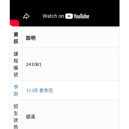
資
說明
訊
課
程
241081
編
號
學
113年 春季班
期
招
生
額滿
狀
態