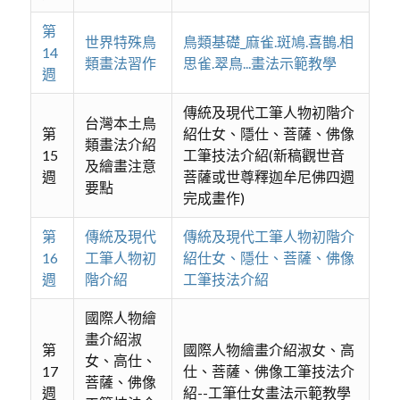
第
世界特殊鳥
鳥類基礎_麻雀.斑鳩.喜鵲.相
14
類畫法習作
思雀.翠鳥...畫法示範教學
週
傳統及現代工筆人物初階介
台灣本土鳥
第
紹仕女、隱仕、菩薩、佛像
類畫法介紹
15
工筆技法介紹(新稿觀世音
及繪畫注意
週
菩薩或世尊釋迦牟尼佛四週
要點
完成畫作)
第
傳統及現代
傳統及現代工筆人物初階介
16
工筆人物初
紹仕女、隱仕、菩薩、佛像
週
階介紹
工筆技法介紹
國際人物繪
畫介紹淑
第
國際人物繪畫介紹淑女、高
女、高仕、
17
仕、菩薩、佛像工筆技法介
菩薩、佛像
週
紹--工筆仕女畫法示範教學