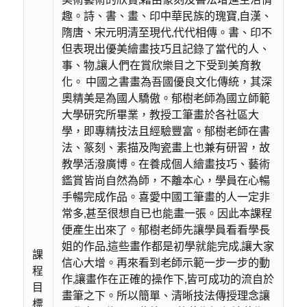
趣。詩、書、畫、印中華民族的瑰寶,自漢、
隋唐、宋元明清至現代,代代相傳。書、印不
但表現出優美繪畫技巧且記錄了當代的人、
事、物,讓人們在賞欣樂目之下受到美育教
化。 中國之書畫為吾國優良文化傳統，其深
奧精美是為國人驕傲。郁樹老師為國立師範
大學研究所畢業，教授工筆畫於各社區大
學，即專精技法且經驗豐富。郁樹老師在書
法、篆刻、素描及陶瓷畫上也兼有研習，故
教學活潑廣博。在養成個人繪畫技巧、藝術
鑑賞皆尚自然為師，不離本心，學員在心暢
手暢完成作品。喜愛中國工筆畫的人一定非
常多,甚至很想自已也能畫一張。因此本課程
便產生出來了。郁樹老師先讓學員看看學長
姐的作品,這些畫作都是初學就能完成,讓大家
課
信心大增。再來看到老師示範一步一步的動
程
作,讓畫作在正確的操作下,皆可成功的流自於
目
畫筆之下。所以簡單、清晰技法傳授理念讓
標