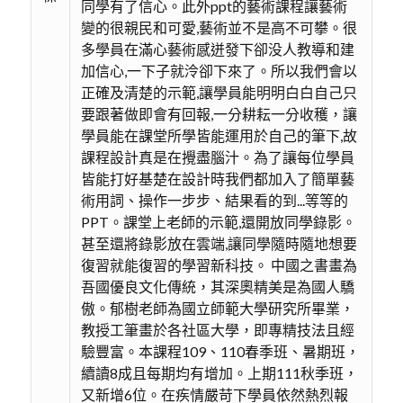
同學有了信心。此外ppt的藝術課程讓藝術
變的很親民和可愛,藝術並不是高不可攀。很
多學員在滿心藝術感迸發下卻没人教導和建
加信心,一下子就泠卻下來了。所以我們會以
正確及清楚的示範,讓學員能明明白白自己只
要跟著做即會有回報,一分耕耘一分收穫，讓
學員能在課堂所學皆能運用於自己的筆下,故
課程設計真是在攪盡腦汁。為了讓每位學員
皆能打好基楚在設計時我們都加入了簡單藝
術用詞、操作一步步、結果看的到...等等的
PPT。課堂上老師的示範,還開放同學錄影。
甚至還將錄影放在雲端,讓同學隨時隨地想要
復習就能復習的學習新科技。 中國之書畫為
吾國優良文化傳統，其深奧精美是為國人驕
傲。郁樹老師為國立師範大學研究所畢業，
教授工筆畫於各社區大學，即專精技法且經
驗豐富。本課程109、110春季班、暑期班，
續讀8成且每期均有增加。上期111秋季班，
又新增6位。在疾情嚴苛下學員依然熱烈報