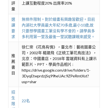
評
上課互動程度20% 出席率20%
量
選
無條件限制。對於繪畫有興趣皆歡迎。目前
課
內湖社大學員最大年紀70多歳,最小10歳,故
要
只要想學國畫工筆没有學不會的。請學員多
求
多利用第一堂及最後一堂試聽課親來感受。
徐仁崇 《花鳥有情》，臺北市：藝術圖書公
司，2002年 楊建飛《正統工筆花鳥技法》，
推
北京：中國書店，2018年 雲端資料有上課示
薦
範影片、PPT、學員作品相片 :
書
https://drive.google.com/drive/folders/1-
目
3DyqEtwprdzjSq99heUAc9ZPeRmtXst?
usp=shar
招
生
22名
限