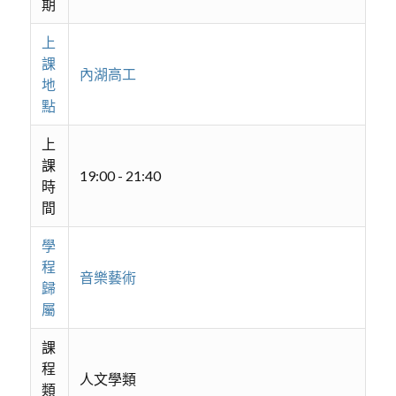
期
上
課
內湖高工
地
點
上
課
19:00 - 21:40
時
間
學
程
音樂藝術
歸
屬
課
程
人文學類
類