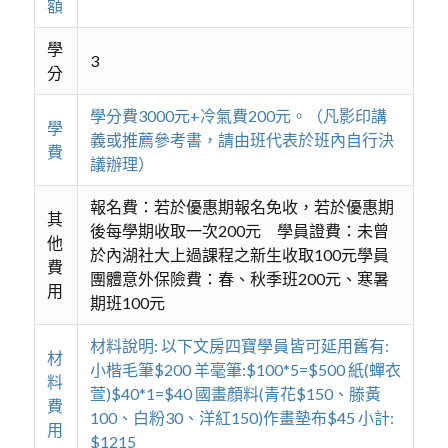
額
學
3
分
學分費3000元+冷氣費200元。（凡影印講
學
義或推薦參考書，請由班代表於班內自行決
費
議辦理）
報名費：若於優惠期報名免收，若於優惠期
其
後每學期收取一次200元 學員證費：未曾
他
於內湖社大上過課程之新生收取100元學員
費
團體意外保險費：春、秋季班200元、寒暑
用
期班100元
材料說明: 以下文房四寶學員皆可延用舊有:
材
小楷毛筆$200 羊毫筆:$100*5=$500 紙(蟬衣
料
萱)$40*1=$40 國畫顏料(青花$150、滕黃
費
100、白粉30、洋紅150)作畫墊布$45 小計:
用
$1215