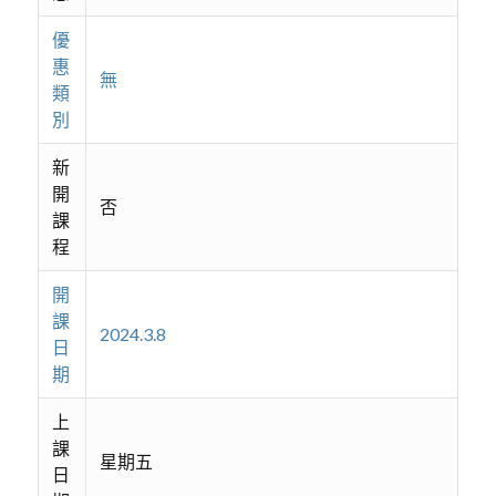
優
惠
無
類
別
新
開
否
課
程
開
課
2024.3.8
日
期
上
課
星期五
日