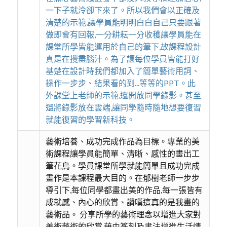
一下子就泠卻下來了。所以我們會以正確及
清楚的示範,讓學員能明明白白自己只要跟著
做即會有回報,一分耕耘一分收穫讓學員能在
課堂所學皆能運用於自己的筆下,故課程設計
真是在攪盡腦汁。為了讓每位學員皆能打好
基楚在設計時我們都加入了簡單藝術用詞、
操作一步步、結果看的到...等等的PPT。此
外課堂上老師的示範,還開放同學錄影。甚至
還將錄影放在雲端,讓同學隨時隨地想要復習
就能復習的學習新科技。
藝術培養、成功完成作品為目標。專業的美
術課程讓學員能簡單、清晰、感性的畫出工
筆花鳥。學員課堂所學就能簡單且成功完成
畫作是本課程最大目的。在郁樹老師一步步
導引下,每位同學都畫出美的作品,每一張皆有
成就感、內心的欣賞、讚嘆這真的是我畫的
藝術品。 分享所學的藝術理念以增進大家對
美術藝術的欣賞,藉由篆刻及書法增進生活情