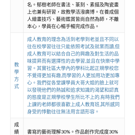
名。郁樹老師在書法、篆刻、素描及陶瓷畫
上也兼有研習，故教學活潑廣博。在養成個
人繪畫技巧、藝術鑑賞皆尚自然為師，不離
本心，學員在心暢手暢完成作品。
成人教育的理念為活到老學到老並且不同以
往在校學習往往只能依照考試及就業而讀,但
成人教育可以結合自己的興趣及對生活的品
味提昇而有選擇性的去學習,並且在快樂中學
教
習。其實社區大學內的學科比起正規學校您
學
不覺得更加有趣,而學習的人更加用功更加專
方
心。我們從各堂課學員大哥大姐的臉上就可
式
以發現他們的熱誠和追求知識的渴望和認真
的態度是正規學校學生所比不上的,有時我們
上課的老師都很喜歡上成人教育班,其所感同
身受的悸動往往無法用言語形容。
成
績
書寫的藝術理解30%。作品創作完成度30%