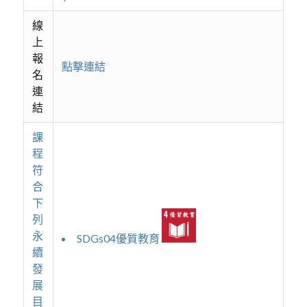
線
上
報
點擊連結
名
連
結
課
程
符
合
下
列
永
SDGs04優質教育
續
發
展
目