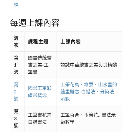
標
每週上課內容
週
課程主題
上課內容
次
第
國畫傳統繪
1
畫之美-工
認識中華繪畫之美與其精髓
週
筆畫
第
工筆花鳥、寫意、山水畫的
國畫工筆彩
2
繪畫概念-白描法、分染法
繪畫概念
週
示範
第
工筆畫花卉
工筆百合、玉簪花…畫法示
3
白描畫法
範教學
週