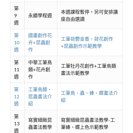
第
本週課程暫停，另可安排講
9
永續學程週
座自由選讀
週
第
國畫創作花
工筆荷鬱金香、荷花創作
10
卉+昆蟲創
+昆蟲創作示範教學
週
作
第
中華工筆鳥
工筆牡丹花創作+工筆鳥類
11
類+花卉創
畫法示範教學
週
作
第
工筆鳥類、
工筆鳥、蟲、蜂、蝶畫法介
12
昆蟲畫法介
紹
週
紹
第
寫實細緻昆
寫實細緻昆蟲畫法教學-工
13
蟲畫法教學
筆蜂、蝶上色示範教學
週