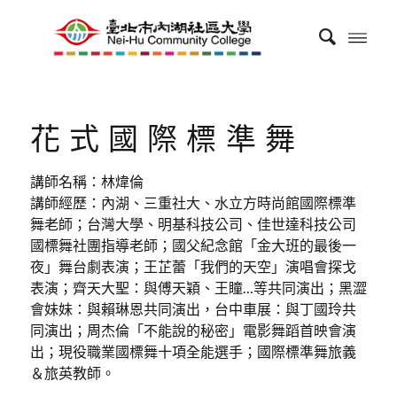
花式國際標準舞
講師名稱：林煒倫
講師經歷：內湖、三重社大、水立方時尚館國際標準
舞老師；台灣大學、明基科技公司、佳世達科技公司
國標舞社團指導老師；國父紀念館「金大班的最後一
夜」舞台劇表演；王芷蕾「我們的天空」演唱會探戈
表演；齊天大聖：與傅天穎、王瞳…等共同演出；黑澀
會妹妹：與賴琳恩共同演出，台中車展：與丁國玲共
同演出；周杰倫「不能說的秘密」電影舞蹈首映會演
出；現役職業國標舞十項全能選手；國際標準舞旅義
＆旅英教師。