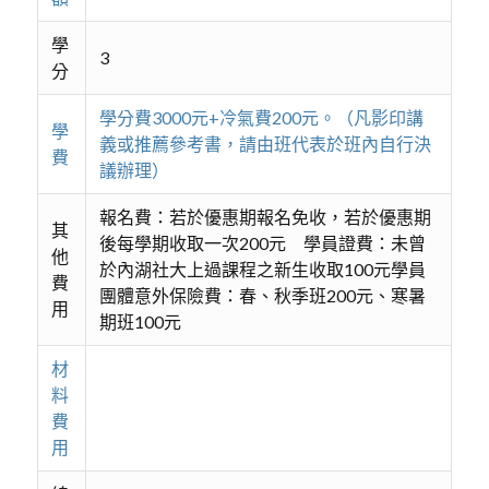
學
3
分
學分費3000元+冷氣費200元。（凡影印講
學
義或推薦參考書，請由班代表於班內自行決
費
議辦理）
報名費：若於優惠期報名免收，若於優惠期
其
後每學期收取一次200元 學員證費：未曾
他
於內湖社大上過課程之新生收取100元學員
費
團體意外保險費：春、秋季班200元、寒暑
用
期班100元
材
料
費
用