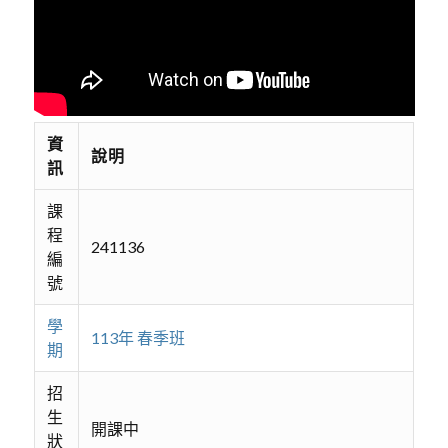
資
說明
訊
課
程
241136
編
號
學
113年 春季班
期
招
生
開課中
狀