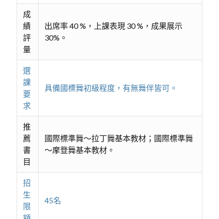
成
績
出席率 40 %，上課表現 30 %，成果展示
評
30%。
量
選
課
具備國標舞初級程度，有無舞伴皆可。
要
求
推
薦
國際標準舞～拉丁舞基本教材；國際標準舞
書
～摩登舞基本教材。
目
招
生
45名
限
額