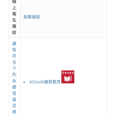
線
上
報
點擊連結
名
連
結
課
程
符
合
下
列
永
SDGs04優質教育
續
發
展
目
標