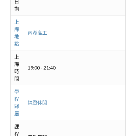
日
期
上
課
內湖高工
地
點
上
課
19:00 - 21:40
時
間
學
程
精緻休閒
歸
屬
課
程