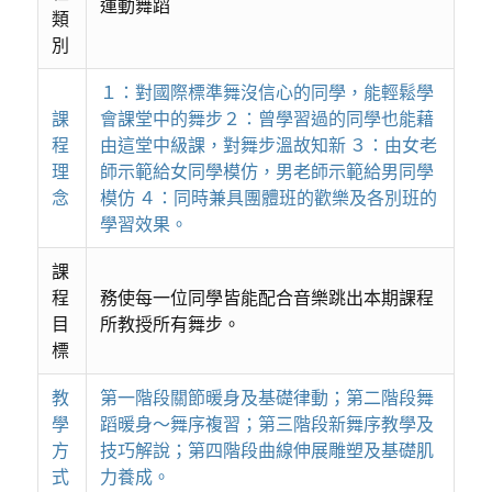
運動舞蹈
類
別
１：對國際標準舞沒信心的同學，能輕鬆學
課
會課堂中的舞步２：曾學習過的同學也能藉
程
由這堂中級課，對舞步溫故知新 ３：由女老
理
師示範給女同學模仿，男老師示範給男同學
念
模仿 ４：同時兼具團體班的歡樂及各別班的
學習效果。
課
程
務使每一位同學皆能配合音樂跳出本期課程
目
所教授所有舞步。
標
教
第一階段關節暖身及基礎律動；第二階段舞
學
蹈暖身～舞序複習；第三階段新舞序教學及
方
技巧解說；第四階段曲線伸展雕塑及基礎肌
式
力養成。