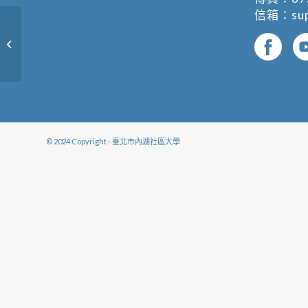
信箱：
su
樂活休閒運動B-長青學苑
© 2024 Copyright - 臺北市內湖社區大學