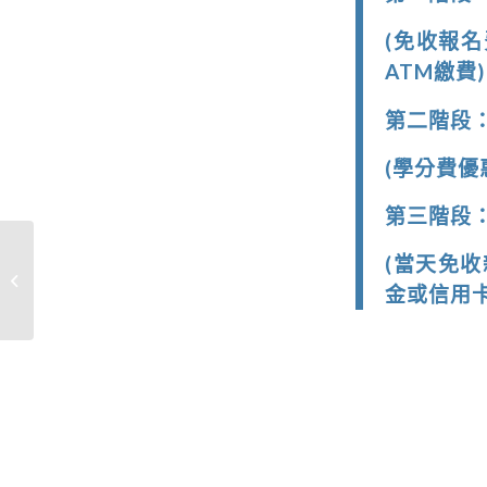
(免收報
ATM繳費)
第二階段：舊
(學分費優
第三階段：新
【活動資訊】內湖社區
(當天免
大學期末成果展｜一起
金或信用卡
來看學習的...