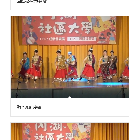
國際標準舞(進階)
融合風肚皮舞