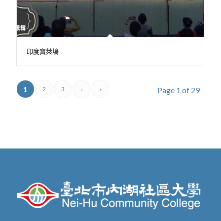
印度寶萊塢
1
Page 1 of 29
2
3
›
»