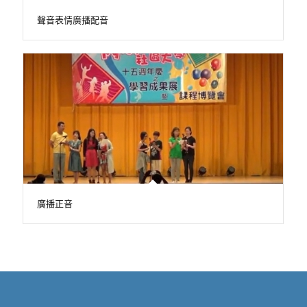
聲音表情廣播配音
廣播正音