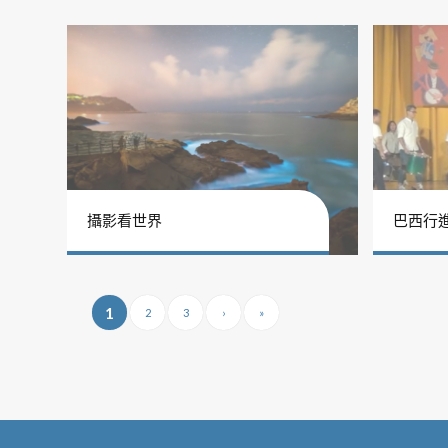
攝影看世界
巴西行
1
2
3
›
»