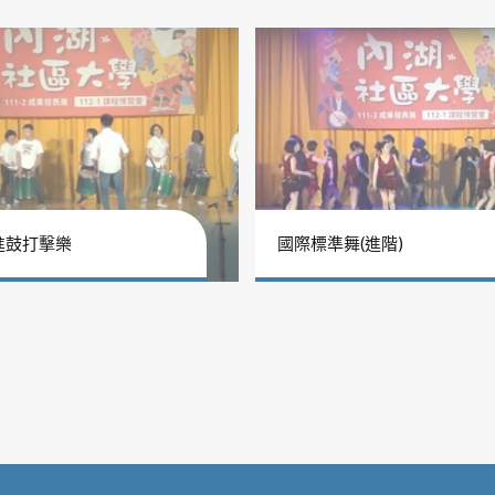
進鼓打擊樂
國際標準舞(進階)