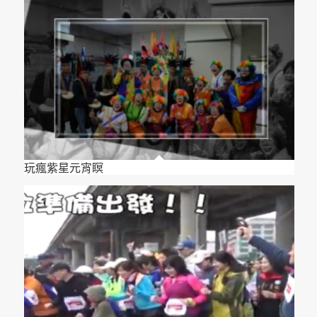
玩瘋紫星元宵瞑