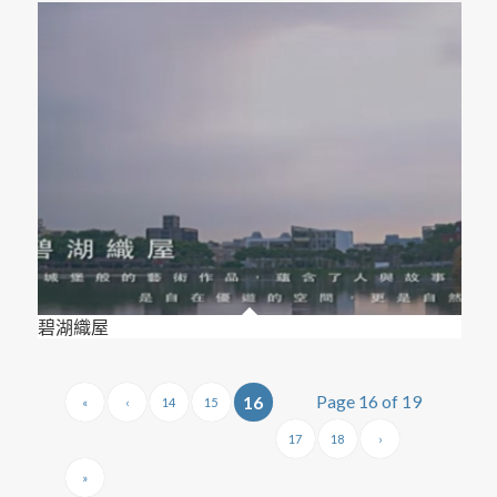
碧湖織屋
Page 16 of 19
16
«
‹
14
15
17
18
›
»