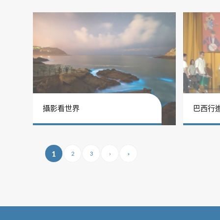
攝影看世界
巴西行
1
2
3
›
»