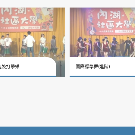
進鼓打擊樂
國際標準舞(進階)