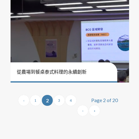
從農場到餐桌泰式料理的永續創新
Page 2 of 20
2
‹
1
3
4
›
»