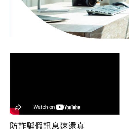
防詐騙假訊息速還真