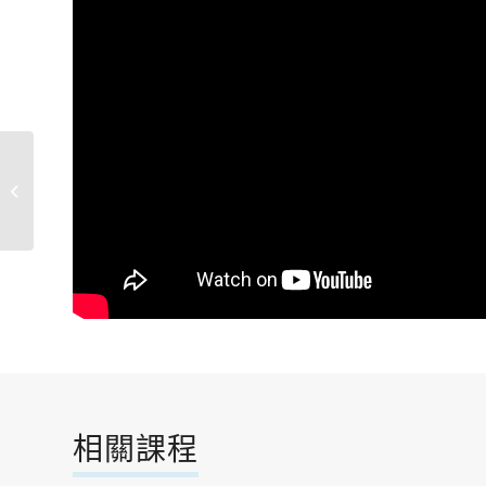
內科園區發展傳奇~從水
牛變滑鼠
相關課程