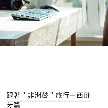
跟著＂非洲鼓＂旅行－西班
牙篇