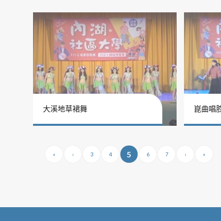
大溪地草裙舞
崑曲唱
5
«
‹
3
4
6
7
›
»