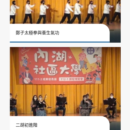
鄭子太極拳與養生氣功
二胡初進階