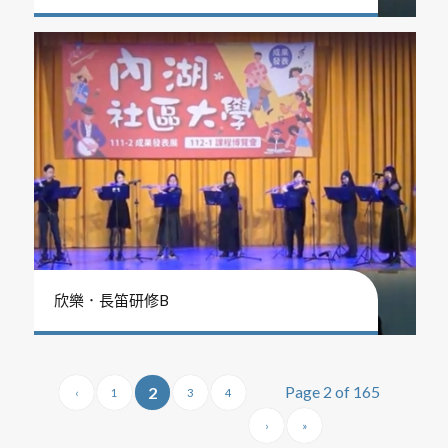
欣樂．長笛研修B
Page 2 of 165
2
‹
1
3
4
›
»