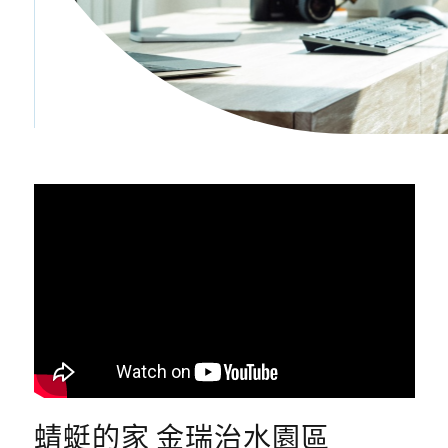
蜻蜓的家 金瑞治水園區