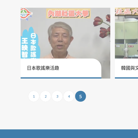
日本歌謠樂活趣
韓國與
5
1
2
3
4