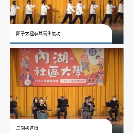
鄭子太極拳與養生氣功
二胡初進階