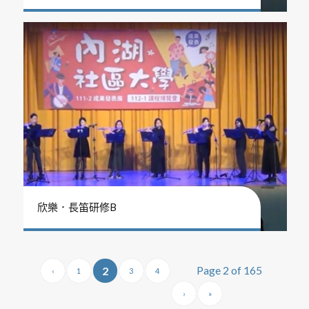
欣樂．長笛研修B
Page 2 of 165
2
‹
1
3
4
›
»