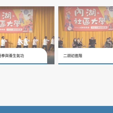
極拳與養生氣功
二胡初進階