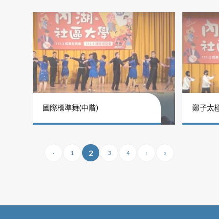
國際標準舞(中階)
鄭子太
2
‹
1
3
4
›
»