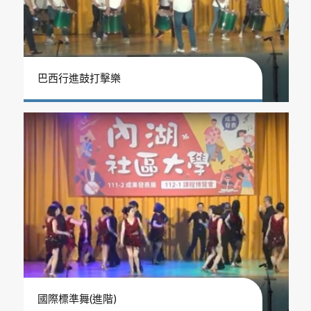
巴西行進鼓打擊樂
國際標準舞(進階)