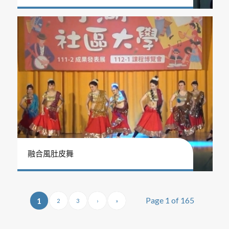
融合風肚皮舞
Page 1 of 165
1
2
3
›
»