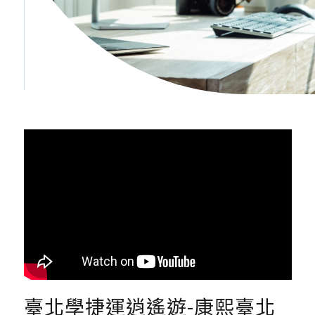
臺北學捷運逍遙遊-康熙臺北