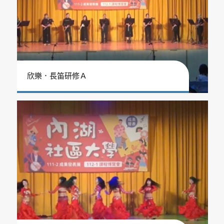
欣樂．長笛研修Ａ