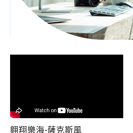
翱翔樂海-薩克斯風