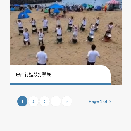
巴西行進鼓打擊樂
Page 1 of 9
1
2
3
›
»