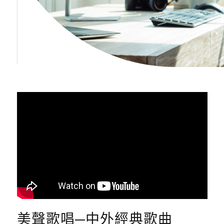
美聲歌唱─中外經典歌曲