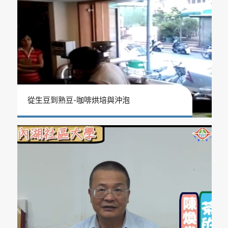
從生豆到熟豆-咖啡烘培與沖泡