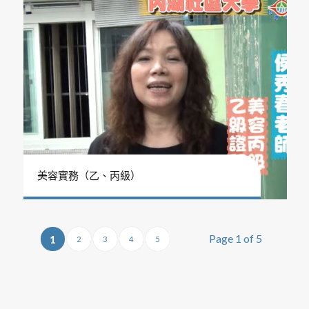
美容實務（乙、丙級）
Page 1 of 5
1
2
3
4
5