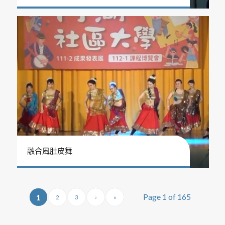
融合風肚皮舞
Page 1 of 165
1
2
3
›
»