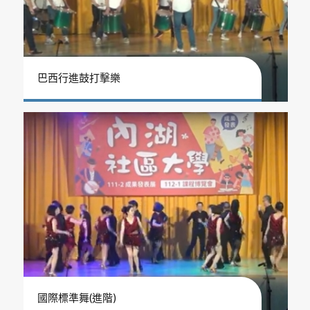
巴西行進鼓打擊樂
國際標準舞(進階)