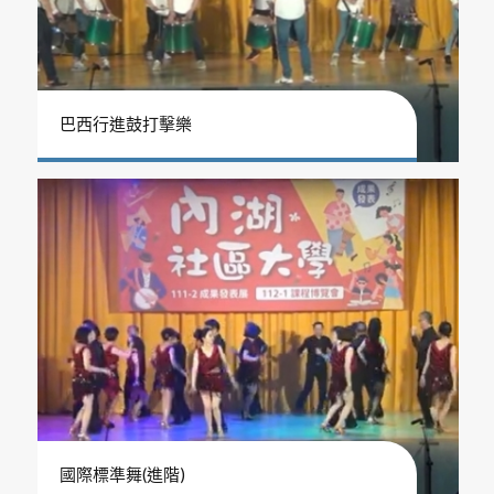
巴西行進鼓打擊樂
國際標準舞(進階)