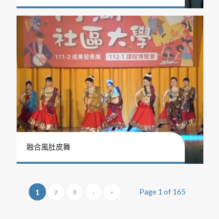
融合風肚皮舞
Page 1 of 165
1
2
3
›
»