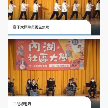
鄭子太極拳與養生氣功
二胡初進階