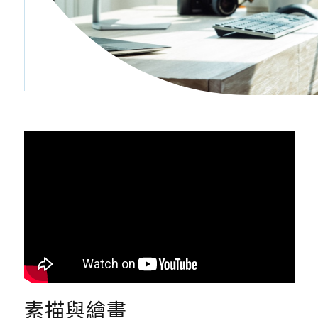
素描與繪畫