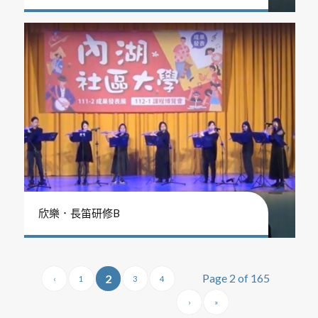
欣樂．長笛研修B
Page 2 of 165
2
‹
1
3
4
›
»