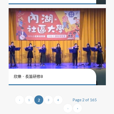
欣樂．長笛研修B
Page 2 of 165
2
‹
1
3
4
›
»