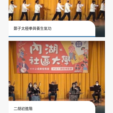
鄭子太極拳與養生氣功
二胡初進階