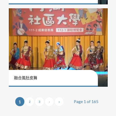
融合風肚皮舞
Page 1 of 165
1
2
3
›
»