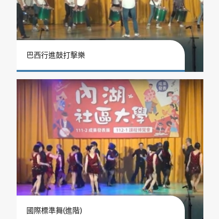
巴西行進鼓打擊樂
國際標準舞(進階)