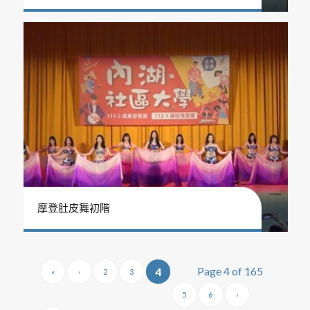
摩登肚皮舞初階
Page 4 of 165
4
«
‹
2
3
5
6
›