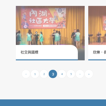
社交與國標
欣樂．
3
‹
1
2
4
5
›
»