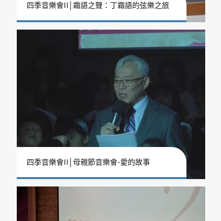
四季音樂會II│霜語之聲：丁霜語的弦樂之旅
四季音樂會II│母親節音樂會-愛的故事