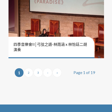
四季音樂會II│弓弦之語-林雨涵 x 林怡廷二胡
演奏
Page 1 of 19
1
2
3
›
»