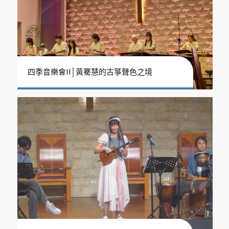
四季音樂會II│黃騫慧的古箏聲色之境