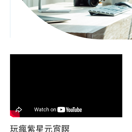
玩瘋紫星元宵瞑