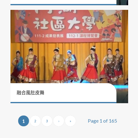
融合風肚皮舞
Page 1 of 165
1
2
3
›
»