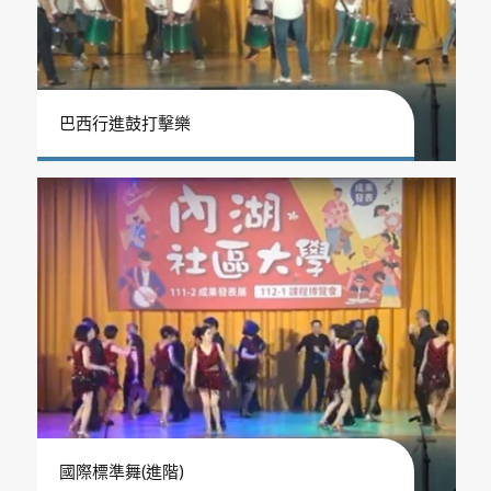
巴西行進鼓打擊樂
國際標準舞(進階)