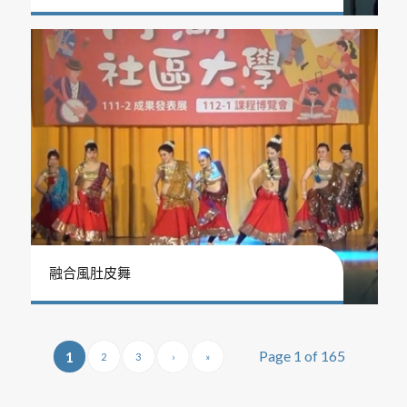
融合風肚皮舞
Page 1 of 165
1
2
3
›
»