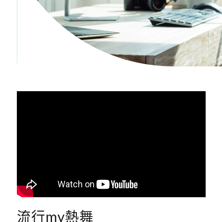
流行mv熱舞