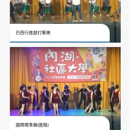
巴西行進鼓打擊樂
國際標準舞(進階)