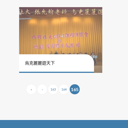
烏克麗麗遊天下
165
«
‹
163
164