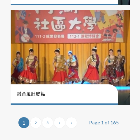
融合風肚皮舞
Page 1 of 165
1
2
3
›
»