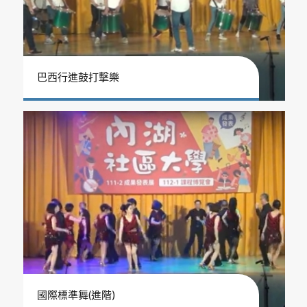
巴西行進鼓打擊樂
國際標準舞(進階)