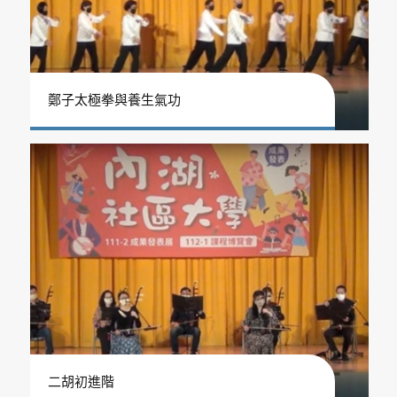
鄭子太極拳與養生氣功
二胡初進階