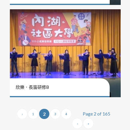
欣樂．長笛研修B
Page 2 of 165
2
‹
1
3
4
›
»