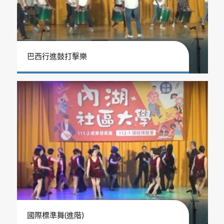
巴西行進鼓打擊樂
國際標準舞(進階)