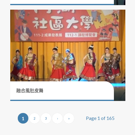
融合風肚皮舞
Page 1 of 165
1
2
3
›
»