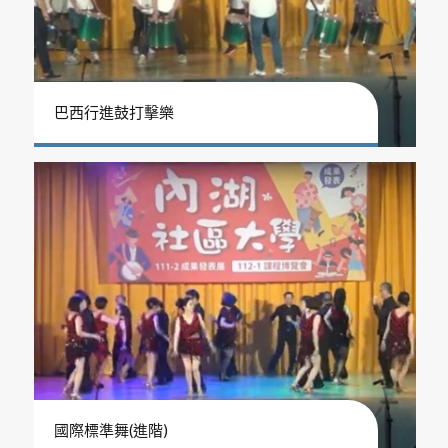
巴西行進鼓打擊樂
國際標準舞(進階)