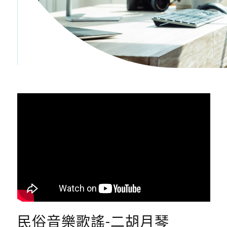
民俗音樂歌謠-二胡月琴