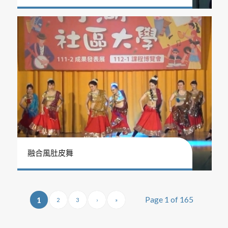
融合風肚皮舞
Page 1 of 165
1
2
3
›
»