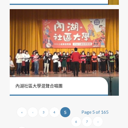
內湖社區大學混聲合唱團
Page 5 of 165
5
«
‹
3
4
6
7
›