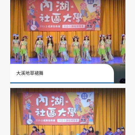
大溪地草裙舞