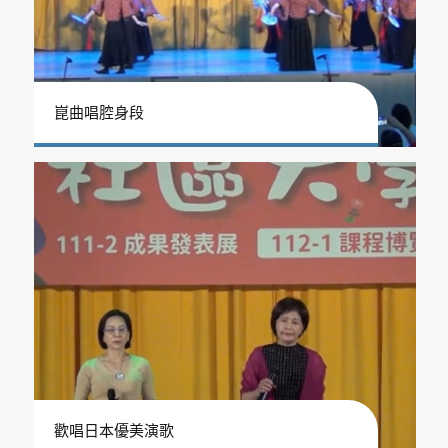
崑曲唱腔身段
歡唱日本優美演歌