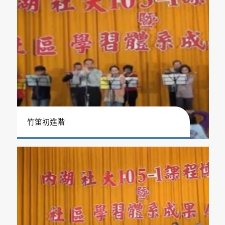
竹笛初進階