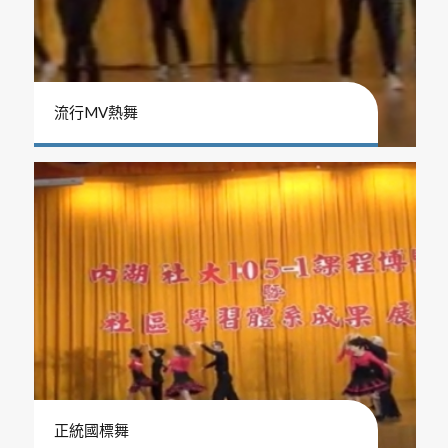
流行MV熱舞
正統國標舞