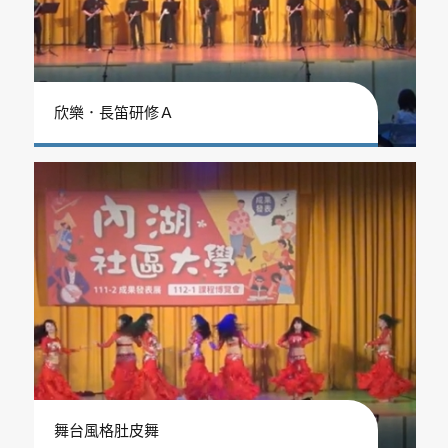
欣樂．長笛研修Ａ
舞台風格肚皮舞