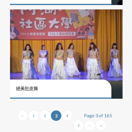
絕美肚皮舞
Page 3 of 165
3
‹
1
2
4
5
›
»