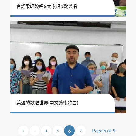
台語歌輕鬆唱&大家唱&歡樂唱
美聲的歌唱世界(中文藝術歌曲)
Page 6 of 9
6
«
‹
4
5
7