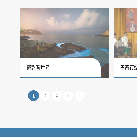
攝影看世界
巴西行
1
2
3
›
»