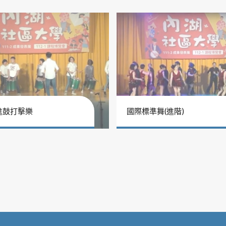
進鼓打擊樂
國際標準舞(進階)