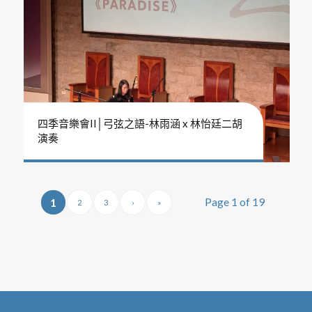
四季音樂會II│弓弦之語-林雨涵 x 林怡廷二胡
演奏
Page 1 of 19
1
2
3
›
»