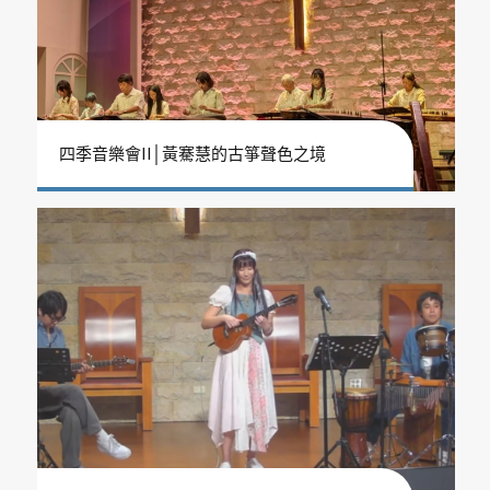
四季音樂會II│黃騫慧的古箏聲色之境