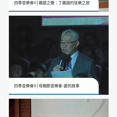
四季音樂會II│霜語之聲：丁霜語的弦樂之旅
四季音樂會II│母親節音樂會-愛的故事