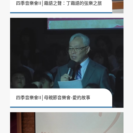
四季音樂會II│霜語之聲：丁霜語的弦樂之旅
四季音樂會II│母親節音樂會-愛的故事