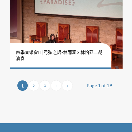
四季音樂會II│弓弦之語-林雨涵 x 林怡廷二胡
演奏
Page 1 of 19
1
2
3
›
»