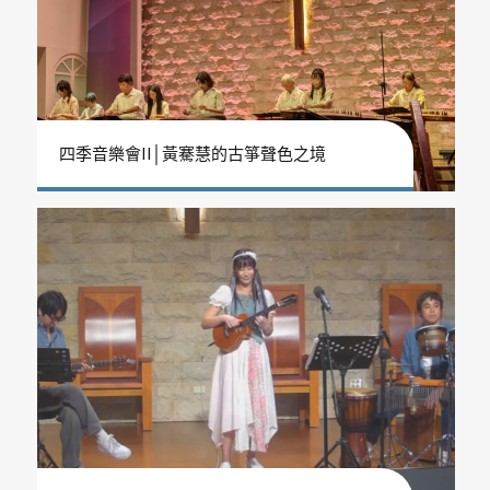
四季音樂會II│黃騫慧的古箏聲色之境