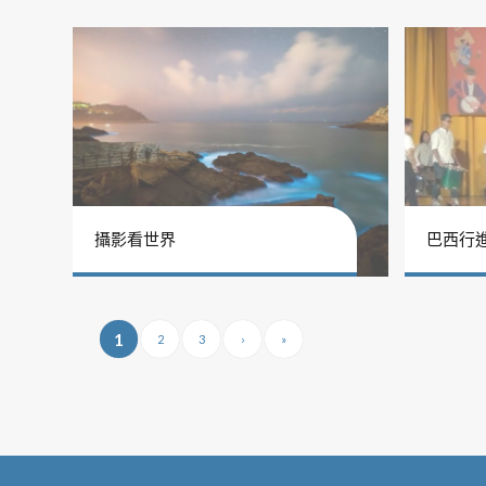
攝影看世界
巴西行
1
2
3
›
»