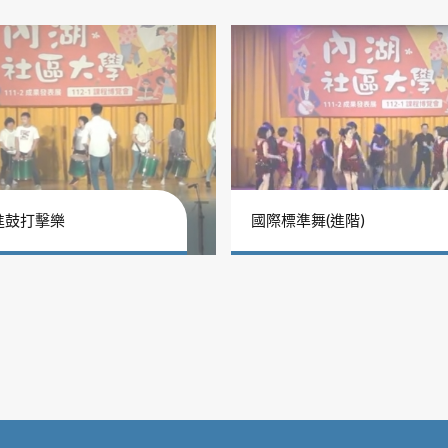
進鼓打擊樂
國際標準舞(進階)