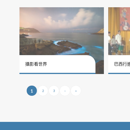
攝影看世界
巴西行
1
2
3
›
»