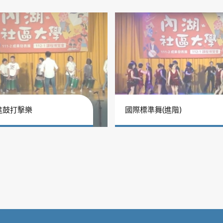
進鼓打擊樂
國際標準舞(進階)