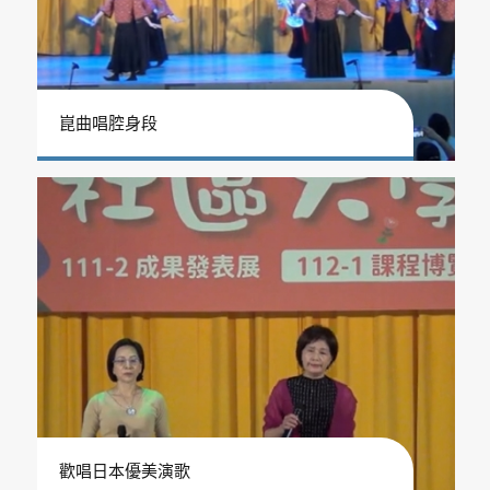
崑曲唱腔身段
歡唱日本優美演歌