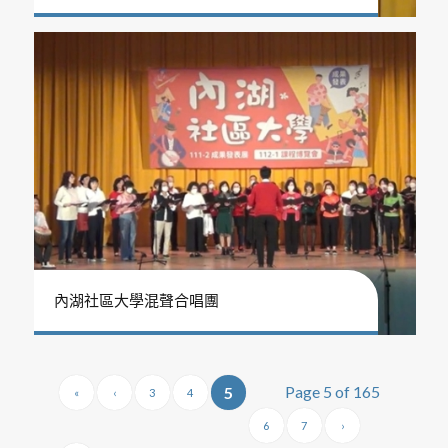
內湖社區大學混聲合唱團
Page 5 of 165
5
«
‹
3
4
6
7
›