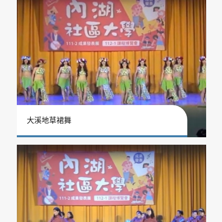
大溪地草裙舞