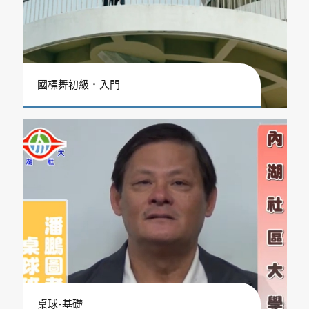
國標舞初級．入門
桌球-基礎